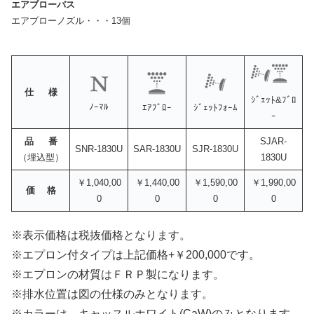
エアブローバス
エアブローノズル・・・13個
仕 様
ｼﾞｪｯﾄ&ﾌﾞﾛ
ﾉｰﾏﾙ
ｴｱﾌﾞﾛｰ
ｼﾞｪｯﾄﾌｫｰﾑ
ｰ
品 番
SJAR-
SNR-1830U
SAR-1830U
SJR-1830U
（埋込型）
1830U
￥1,040,00
￥1,440,00
￥1,590,00
￥1,990,00
価 格
0
0
0
0
※表示価格は税抜価格となります。
※エプロン付タイプは上記価格+￥200,000です。
※エプロンの材質はＦＲＰ製になります。
※排水位置は図の仕様のみとなります。
※カラーは、キャッスルホワイト(CaW)のみとなります。